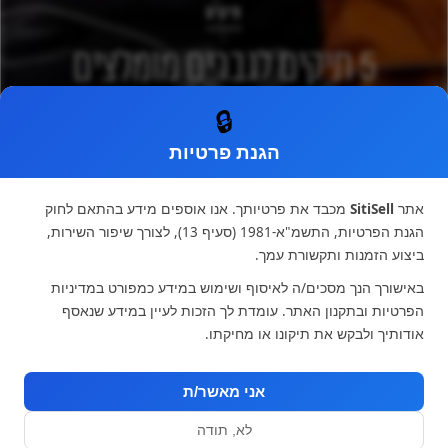
תיקים
5 תיקים לגברים מומלצים
שבטוח תאהבו
🔒
הגנת פרטיות
מאת
צוות האתר
אתר
SitiSell
מכבד את פרטיותך. אנו אוספים מידע בהתאם לחוק
הגנת הפרטיות, התשמ"א-1981 (סעיף 13), לצורך שיפור השירות,
ביצוע הזמנות ותקשורת עמך.
באישורך הנך מסכים/ה לאיסוף ושימוש במידע כמפורט במדיניות
הפרטיות ובתקנון האתר. עומדת לך הזכות לעיין במידע שנאסף
אודותיך ולבקש את תיקונו או מחיקתו.
מפת אתר
אני מאשר/ת
דף הבית
תיקים
5 תיקים לגברים מומלצים שבטוח
לא, תודה
תאהבו